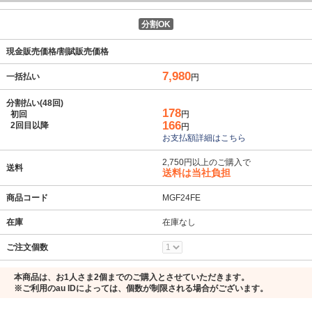
分割OK
現金販売価格/割賦販売価格
7,980
一括払い
円
分割払い(48回)
178
初回
円
166
2回目以降
円
お支払額詳細はこちら
2,750円以上のご購入で
送料
送料は当社負担
商品コード
MGF24FE
在庫
在庫なし
ご注文個数
本商品は、お1人さま2個までのご購入とさせていただきます。
※ご利用のau IDによっては、個数が制限される場合がございます。