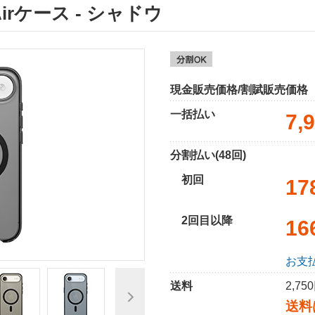
 Airケース - シャドウ
現金販売価格/割賦販売価格
一括払い
7,
分割払い(48回)
初回
17
2回目以降
16
お支
送料
2,7
送料