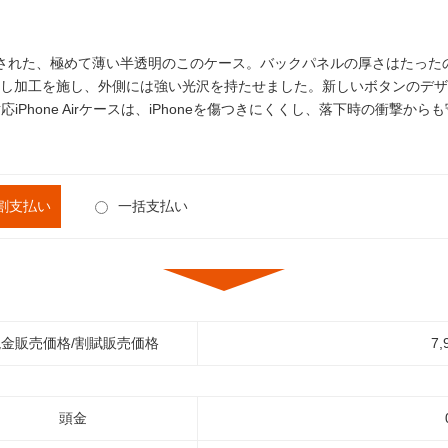
デザインされた、極めて薄い半透明のこのケース。バックパネルの厚さはたった
し加工を施し、外側には強い光沢を持たせました。新しいボタンのデザ
応iPhone Airケースは、iPhoneを傷つきにくくし、落下時の衝撃
割支払い
一括支払い
金販売価格/割賦販売価格
7,
頭金