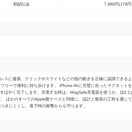
割賦払金
7,980円(178
レスに連係。クリックやスライドなどの指の動きを正確に認識できるよ
ズフリーで便利に持ち歩けます。 iPhone Airに完璧に合ったマグネ
ばやく完了します。充電する時は、MagSafe充電器を使うか、Qi2.
うぞ。 ほかのすべてのApple製ケースと同様に、設計と製造の工程を通
を傷つきにくくし、落下時の衝撃からも守ります。