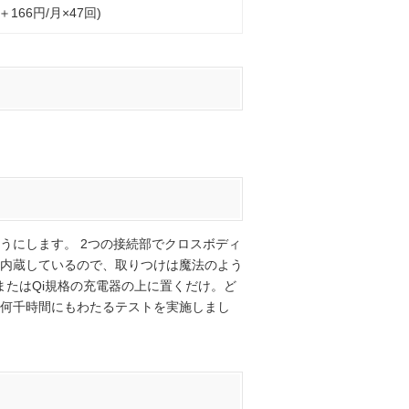
円＋166円/月×47回)
うにします。 2つの接続部でクロスボディ
ットを内蔵しているので、取りつけは魔法のよう
2またはQi規格の充電器の上に置くだけ。ど
じて何千時間にもわたるテストを実施しまし