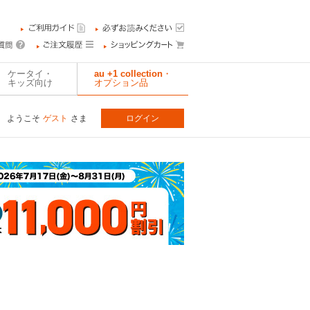
ケータイ・
au +1 collection・
キッズ向け
オプション品
ようこそ
ゲスト
さま
ログイン