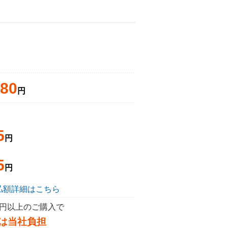
480
円
5
円
5
円
払額詳細はこちら
50円以上のご購入で
は当社負担