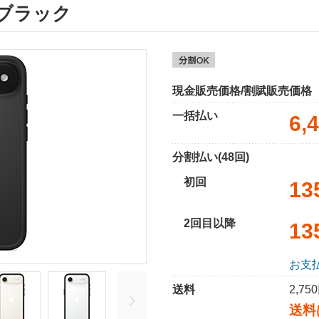
- ブラック
現金販売価格/割賦販売価格
一括払い
6,
分割払い(48回)
初回
13
2回目以降
13
お支
送料
2,7
送料