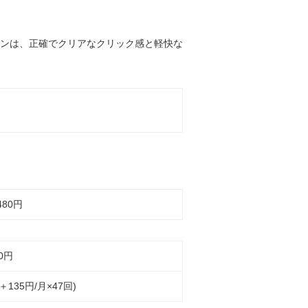
ンは、正確でクリアなクリック感と軽快な
480円
0
円
円＋135円/月×47回)