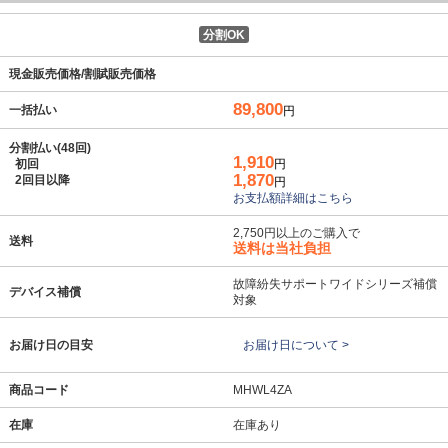
分割OK
現金販売価格/割賦販売価格
89,800
一括払い
円
分割払い(48回)
1,910
初回
円
1,870
2回目以降
円
お支払額詳細はこちら
2,750円以上のご購入で
送料
送料は当社負担
故障紛失サポートワイドシリーズ補償
デバイス補償
対象
お届け日の目安
お届け日について >
商品コード
MHWL4ZA
在庫
在庫あり