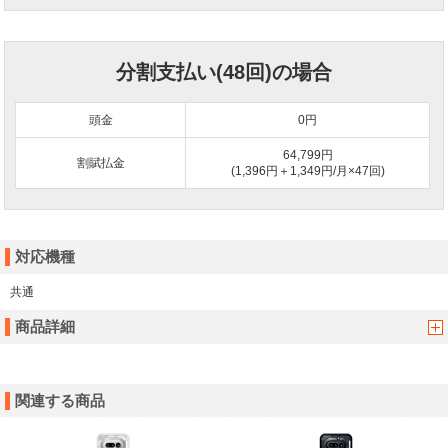
分割支払い(48回)の場合
頭金
0
円
64,799円
割賦払金
(1,396円＋1,349円/月×47回)
対応機種
共通
商品詳細
関連する商品