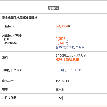
分割OK
現金販売価格/割賦販売価格
64,799
一括払い
円
分割払い(48回)
1,396
初回
円
1,349
2回目以降
円
お支払額詳細はこちら
2,750円以上のご購入で
送料
送料は当社負担
お届け日の目安
お届け日について >
商品コード
10400314
在庫
在庫あり
ご注文個数