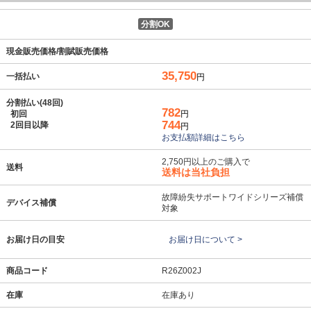
分割OK
現金販売価格/割賦販売価格
35,750
一括払い
円
分割払い(48回)
782
初回
円
744
2回目以降
円
お支払額詳細はこちら
2,750円以上のご購入で
送料
送料は当社負担
故障紛失サポートワイドシリーズ補償
デバイス補償
対象
お届け日の目安
お届け日について >
商品コード
R26Z002J
在庫
在庫あり