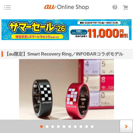
【au限定】Smart Recovery Ring／INFOBARコラボモデル