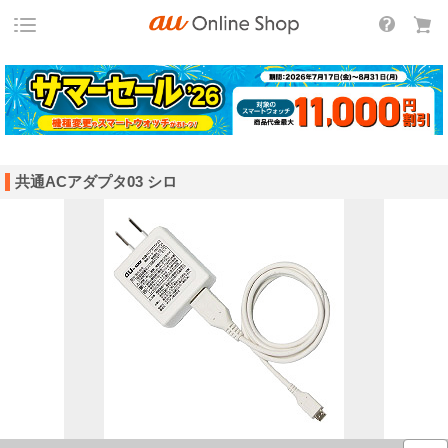
共通ACアダプタ03 シロ