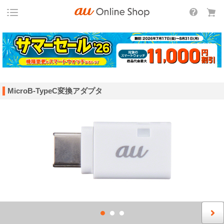
MicroB-TypeC変換アダプタ