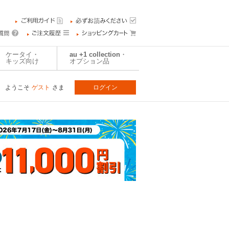
ケータイ・
au +1 collection・
キッズ向け
オプション品
ようこそ
ゲスト
さま
ログイン