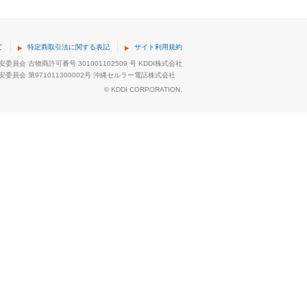
て
特定商取引法に関する表記
サイト利用規約
委員会 古物商許可番号 301001102509 号 KDDI株式会社
委員会 第971011300002号 沖縄セルラー電話株式会社
© KDDI CORPORATION.