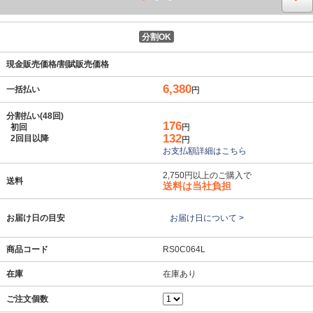
分割OK
現金販売価格/割賦販売価格
6,380
一括払い
円
分割払い(48回)
176
初回
円
132
2回目以降
円
お支払額詳細はこちら
2,750円以上のご購入で
送料
送料は当社負担
お届け日の目安
お届け日について >
商品コード
RS0C064L
在庫
在庫あり
ご注文個数