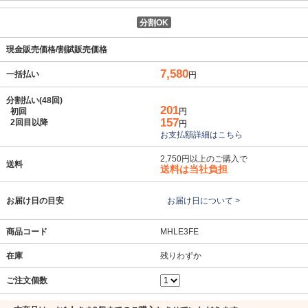
分割OK
現金販売価格/割賦販売価格
7,580
一括払い
円
分割払い(48回)
201
初回
円
157
2回目以降
円
お支払額詳細はこちら
2,750円以上のご購入で
送料
送料は当社負担
お届け日の目安
お届け日について >
商品コード
MHLE3FE
在庫
残りわずか
ご注文個数