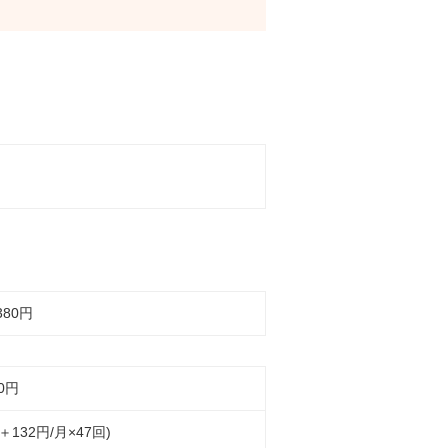
380円
0
円
円＋132円/月×47回)