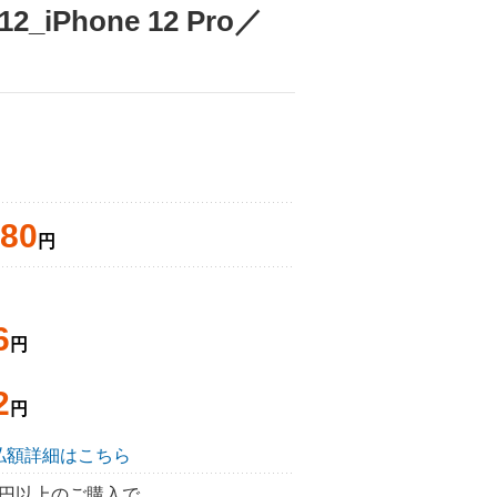
12_iPhone 12 Pro／
380
円
6
円
2
円
払額詳細はこちら
50円以上のご購入で