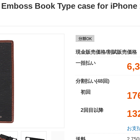
boss Book Type case for iPhone 
現金販売価格/割賦販売価格
一括払い
6,
分割払い(48回)
初回
17
2回目以降
13
お支
送料
2,7