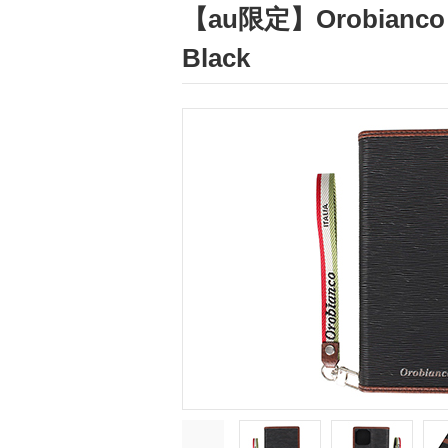
【au限定】Orobianco Em
Black