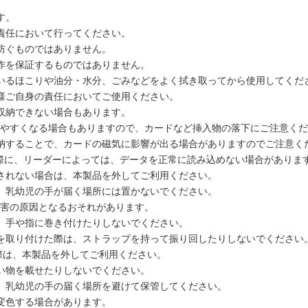
す。
責任において行ってください。
防ぐものではありません。
作を保証するものではありません。
いるほこりや油分・水分、ごみなどをよく拭き取ってから使用してくだ
様ご自身の責任においてご使用ください。
収納できない場合もあります。
やすくなる場合もありますので、カードなど挿入物の落下にご注意くだ
納することで、カードの磁気に影響が出る場合がありますのでご注意く
になる際に、リーダーによっては、データを正常に読み込めない場合がありま
されない場合は、本製品を外してご利用ください。
。乳幼児の手が届く場所には置かないでください。
害の原因となるおそれがあります。
、手や指に巻き付けたりしないでください。
を取り付けた際は、ストラップを持って振り回したりしないでください
する際は、本製品を外してご利用ください。
い物を載せたりしないでください。
、乳幼児の手の届く場所を避けて保管してください。
変色する場合があります。