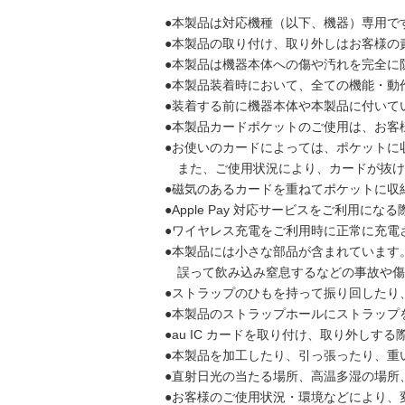
●本製品は対応機種（以下、機器）専用で
●本製品の取り付け、取り外しはお客様の
●本製品は機器本体への傷や汚れを完全に
●本製品装着時において、全ての機能・動
●装着する前に機器本体や本製品に付いて
●本製品カードポケットのご使用は、お客
●お使いのカードによっては、ポケットに
また、ご使用状況により、カードが抜け
●磁気のあるカードを重ねてポケットに収
●Apple Pay 対応サービスをご利用
●ワイヤレス充電をご利用時に正常に充電
●本製品には小さな部品が含まれています
誤って飲み込み窒息するなどの事故や傷
●ストラップのひもを持って振り回したり
●本製品のストラップホールにストラップ
●au IC カードを取り付け、取り外し
●本製品を加工したり、引っ張ったり、重
●直射日光の当たる場所、高温多湿の場所
●お客様のご使用状況・環境などにより、