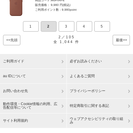
商品コード:MGF64FE
販売価格： 9,980 円(税込)
ご利用ポイント数：9,980point
1
2
3
4
5
2
／
105
<<先頭
最後>>
全
1,044
件
ご利用ガイド
必ずお読みください
au IDについて
よくあるご質問
お問い合わせ先
プライバシーポリシー
動作環境・Cookie情報の利用、広
特定商取引に関する表記
告配信等について
ウェブアクセシビリティの取り組
サイト利用規約
み