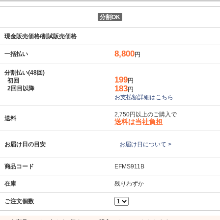
分割OK
現金販売価格/割賦販売価格
8,800
一括払い
円
分割払い(48回)
199
初回
円
183
2回目以降
円
お支払額詳細はこちら
2,750円以上のご購入で
送料
送料は当社負担
お届け日の目安
お届け日について >
商品コード
EFMS911B
在庫
残りわずか
ご注文個数