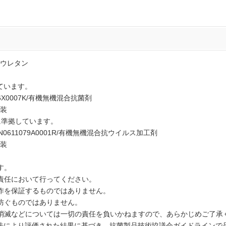
ウレタン
しています。
X0007K/有機無機混合抗菌剤
装
法に準拠しています。
1079A0001R/有機無機混合抗ウイルス加工剤
装
す。
責任において行ってください。
作を保証するものではありません。
防ぐものではありません。
消滅などについては一切の責任を負いかねますので、あらかじめご了承
SO 22196法により評価された結果に基づき、抗菌製品技術協議会ガイドラ