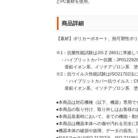
とPC素材を使用。
商品詳細
【素材】ポリカーボネート、熱可塑性ポリ
※1：抗菌性能試験はJIS Z 2801に準拠
・ハイブリットカバー抗菌：JP0122926
亜鉛イオン系、イソチアゾロン系 塗
※2：抗ウイルス性能試験はISO21702
・ハイブリットカバー抗ウイルス：CN061
亜鉛イオン系、イソチアゾロン系 塗
●本商品は対応機種（以下、機器）専用で
●本商品の取り付け、取り外しはお客様の
●本商品装着時において、全ての機能・動
●本商品は機器本体への傷や汚れを完全に
●機器本体の破損や故障、データの損失、
●SIAAマークはISO 21702法、I