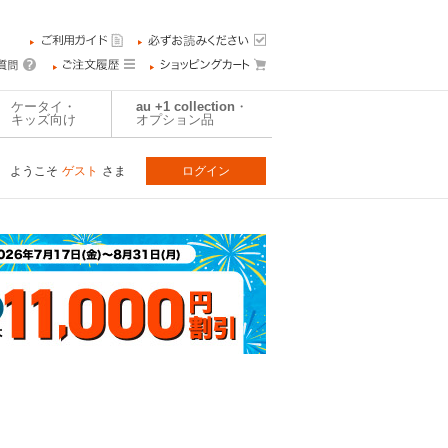
ケータイ・
au +1 collection・
キッズ向け
オプション品
ようこそ
ゲスト
さま
ログイン