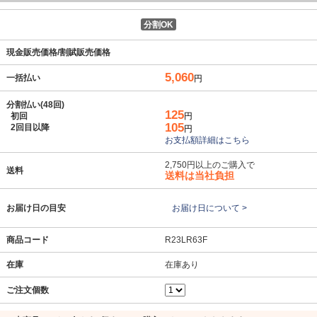
分割OK
現金販売価格/割賦販売価格
5,060
一括払い
円
分割払い(48回)
125
初回
円
105
2回目以降
円
お支払額詳細はこちら
2,750円以上のご購入で
送料
送料は当社負担
お届け日の目安
お届け日について >
商品コード
R23LR63F
在庫
在庫あり
ご注文個数