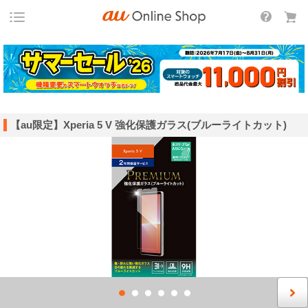
【au限定】Xperia 5 V 強化保護ガラス(ブルーライトカット)