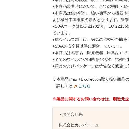
●本商品装着時において、全ての機能・動
●本商品は傷や汚れ、強い衝撃から機器本
よび機器本体破損の原因となります。衝撃
●SIAAマークはISO 21702法、I
ています。
●抗ウイルス加工は、病気の治療や予防を
●SIAAの安全性基準に適合しています。
●本商品は薬事品（医療機器、医薬品）で
●全てのウイルスや細菌を不活性、増殖抑
●商品およびパッケージは予告なく変更に
※本商品とau +1 collection
詳しくは
こちら
※製品に関するお問い合わせは、製造元企
・お問合せ先
株式会社カンパーニュ