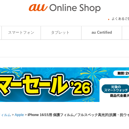
スマートフォン
タブレット
au Certified
フィルム
>
Apple
>
iPhone 16/15用 保護フィルム／フルスペック高光沢(抗菌・抗ウ