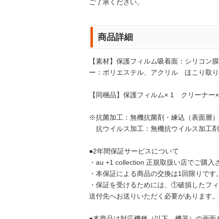
ご了承ください。
商品詳細
【素材】保護フィルム吸着面：シリコン膜
ー：ポリエステル、アクリル ほこり取り
【同梱品】保護フィルム× 1 クリーナー×
※抗菌加工：無機抗菌剤・練込（表面層）JP01
抗ウイルス加工：無機抗ウイルス加工剤・練込（
●2年間保証サービスについて
・au +1 collection 正規取扱い店で
・本保証による商品の交換は1回限りです
・保証を受けるためには、①破損したフィル
送付先へお送りいただく必要があります。
●本商品は対応機種（以下、機器）の画面