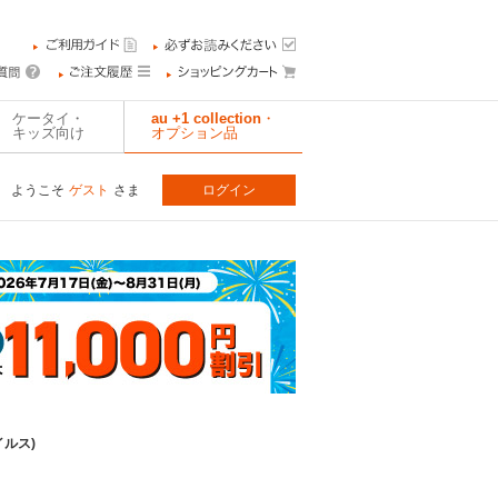
ケータイ・
au +1 collection・
キッズ向け
オプション品
ようこそ
ゲスト
さま
ログイン
イルス)