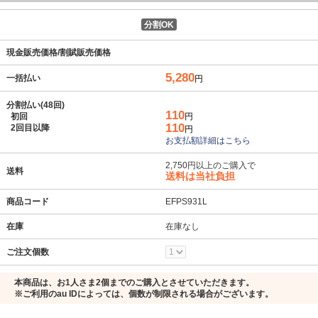
分割OK
現金販売価格/割賦販売価格
5,280
一括払い
円
分割払い(48回)
110
初回
円
110
2回目以降
円
お支払額詳細はこちら
2,750円以上のご購入で
送料
送料は当社負担
商品コード
EFPS931L
在庫
在庫なし
ご注文個数
本商品は、お1人さま2個までのご購入とさせていただきます。
※ご利用のau IDによっては、個数が制限される場合がございます。