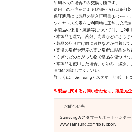
初期不良の場合のみ交換可能です。
使用上の不注意による破損や汚れは保証対
保証適用には製品の購入証明書(レシート
ワイヤレス充電をご利用時に正常に充電さ
本製品の使用・廃棄等については、ご利用
• 本製品を湿気、溶剤、高温などにさら
• 製品の取り付け面に異物などが付着し
• 高温の場所や湿度の高い場所に製品を
• くぎなどのとがった物で製品を傷つけ
• 本製品を使用した場合、かゆみ、湿疹
医師に相談してください。
詳しくは、Samsungカスタマーサポー
※製品に関するお問い合わせは、製造元企
・お問合せ先
Samsungカスタマーサポートセンター
www.samsung.com/jp/support/