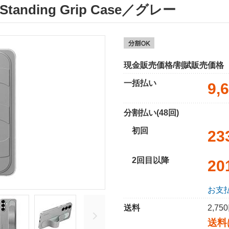
5 Standing Grip Case／グレー
現金販売価格/割賦販売価格
一括払い
9,
分割払い(48回)
初回
23
2回目以降
20
お支
送料
2,7
送料