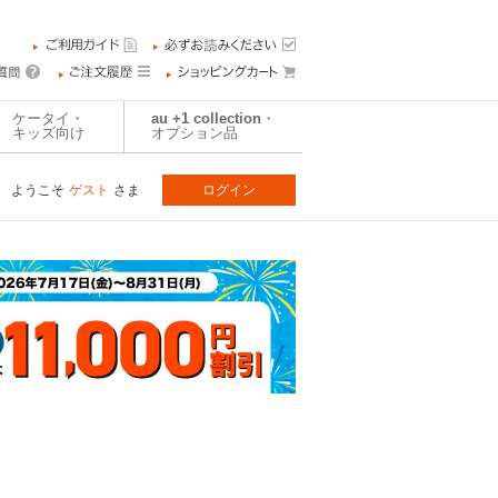
ケータイ・
au +1 collection・
キッズ向け
オプション品
ようこそ
ゲスト
さま
ログイン