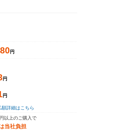
680
円
3
円
1
円
払額詳細はこちら
50円以上のご購入で
は当社負担