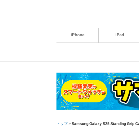
iPhone
iPad
トップ
>
Samsung Galaxy S25 Standing Gri