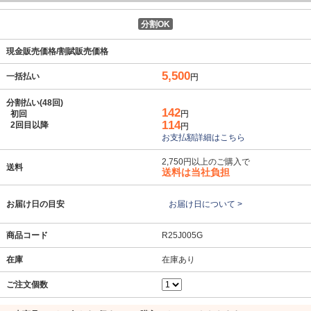
分割OK
現金販売価格/割賦販売価格
5,500
一括払い
円
分割払い(48回)
142
初回
円
114
2回目以降
円
お支払額詳細はこちら
2,750円以上のご購入で
送料
送料は当社負担
お届け日の目安
お届け日について >
商品コード
R25J005G
在庫
在庫あり
ご注文個数