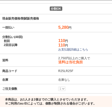
分割OK
現金販売価格/割賦販売価格
5,280
一括払い
円
分割払い(48回)
110
初回
円
110
2回目以降
円
お支払額詳細はこちら
2,750円以上のご購入で
送料
送料は当社負担
商品コード
R25LR25F
在庫
在庫なし
ご注文個数
本商品は、お1人さま2個までのご購入とさせていただきます。
※ご利用のau IDによっては、個数が制限される場合がございます。