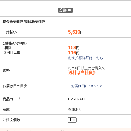
分割OK
現金販売価格/割賦販売価格
5,610
一括払い
円
分割払い(48回)
158
初回
円
116
2回目以降
円
お支払額詳細はこちら
2,750円以上のご購入で
送料
送料は当社負担
お届け日の目安
お届け日について >
商品コード
R25LR41F
在庫
在庫あり
ご注文個数