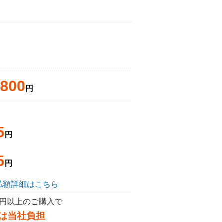
,800
円
5
円
5
円
払額詳細はこちら
50円以上のご購入で
は当社負担