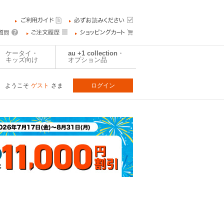
ケータイ・
au +1 collection・
キッズ向け
オプション品
ようこそ
ゲスト
さま
ログイン