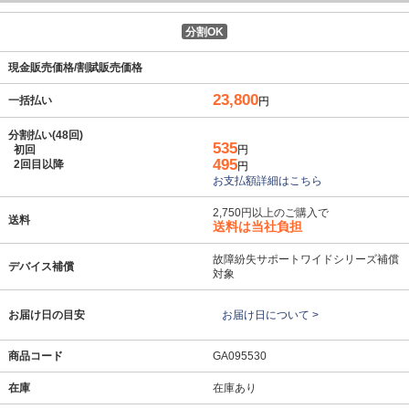
分割OK
現金販売価格/割賦販売価格
23,800
一括払い
円
分割払い(48回)
535
初回
円
495
2回目以降
円
お支払額詳細はこちら
2,750円以上のご購入で
送料
送料は当社負担
故障紛失サポートワイドシリーズ補償
デバイス補償
対象
お届け日の目安
お届け日について >
商品コード
GA095530
在庫
在庫あり