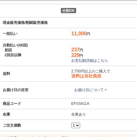
分割OK
現金販売価格/割賦販売価格
11,000
一括払い
円
分割払い(48回)
237
初回
円
229
2回目以降
円
お支払額詳細はこちら
2,750円以上のご購入で
送料
送料は当社負担
お届け日の目安
お届け日について >
商品コード
EFVS911A
在庫
在庫あり
ご注文個数