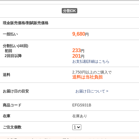
分割OK
現金販売価格/割賦販売価格
9,680
一括払い
円
分割払い(48回)
233
初回
円
201
2回目以降
円
お支払額詳細はこちら
2,750円以上のご購入で
送料
送料は当社負担
お届け日の目安
お届け日について >
商品コード
EFGS931B
在庫
在庫あり
ご注文個数