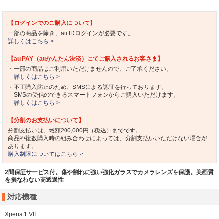
【ログインでのご購入について】
一部の商品を除き、au IDログインが必要です。
詳しくはこちら >
【au PAY（auかんたん決済）にてご購入されるお客さま】
・一部の商品はご利用いただけませんので、ご了承ください。
詳しくはこちら >
・不正購入防止のため、SMSによる認証を行っております。
SMSの受信のできるスマートフォンからご購入いただけます。
詳しくはこちら >
【分割のお支払いについて】
分割支払いは、総額200,000円（税込）までです。
商品や複数購入時の組み合わせによっては、分割支払いいただけない場合が
あります。
購入制限についてはこちら >
2間保証サービス付。傷や割れに強い強化ガラスでカメラレンズを保護。美画質
を損なわない高透過性
対応機種
Xperia 1 VII