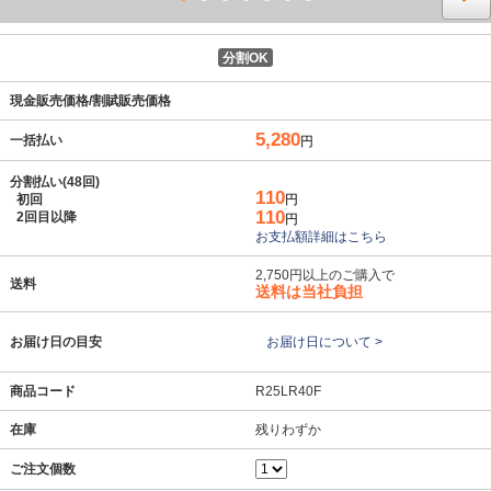
分割OK
現金販売価格/割賦販売価格
5,280
一括払い
円
分割払い(48回)
110
初回
円
110
2回目以降
円
お支払額詳細はこちら
2,750円以上のご購入で
送料
送料は当社負担
お届け日の目安
お届け日について >
商品コード
R25LR40F
在庫
残りわずか
ご注文個数